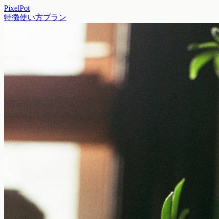
PixelPot
特徴
使い方
プラン